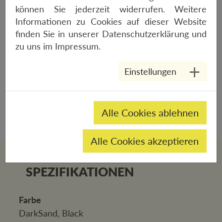
können Sie jederzeit widerrufen. Weitere
125,-€
Informationen zu Cookies auf dieser Website
finden Sie in unserer
Datenschutzerklärung
und
Die durchdachte Lösung für alle, die im Rahmen
zu uns im
Impressum
.
zwar Gepäck mitnehmen, aber nicht auf ihre
Trinkflasche verzichten wollen. Auch
Einstellungen
Fullsuspension Mountainbike-Besitzer mit
limitiertem Platz im Rahmendreieck können damit
Gepäck im Rahmen unterbringen.
Alle Cookies ablehnen
Alle Cookies akzeptieren
SPEZIFIKATIONEN
Farbe
DarkSand, Black