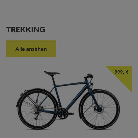
TREKKING
Alle ansehen
999,-€