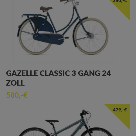
350,-€
GAZELLE CLASSIC 3 GANG 24
ZOLL
580,-€
479,-€