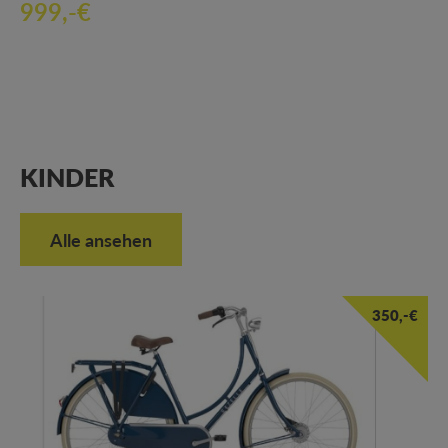
999,-€
KINDER
Alle ansehen
350,-€