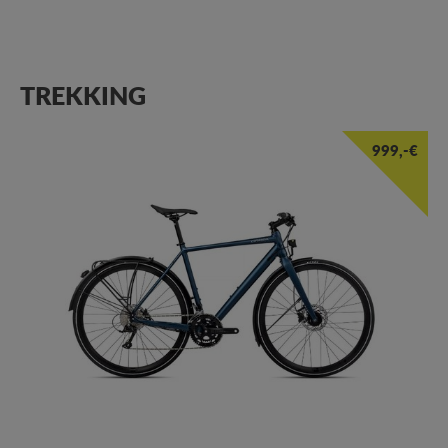
TREKKING
999,-€