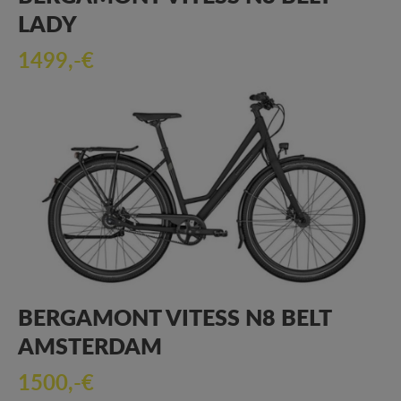
LADY
1499,-€
BERGAMONT VITESS N8 BELT
AMSTERDAM
1500,-€