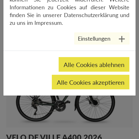
Informationen zu Cookies auf dieser Website
finden Sie in unserer
Datenschutzerklärung
und
zu uns im
Impressum
.
VELO DE VILLE A 200 2026
Einstellungen
AB 850,-€
Alle Cookies ablehnen
Alle Cookies akzeptieren
VELO DE VILLE A400 2026