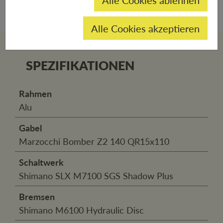
Alle Cookies akzeptieren
SPEZIFIKATIONEN
Rahmen
Alu
Gabel
Marzocchi Bomber Z2 140 QR15x110
Schaltwerk
Shimano SLX M7100 SGS Shadow Plus
Bremsen
Shimano M6100 Hydraulic Disc