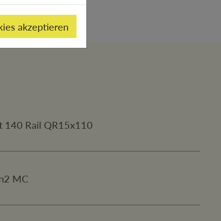
kies akzeptieren
rt 140 Rail QR15x110
en2 MC