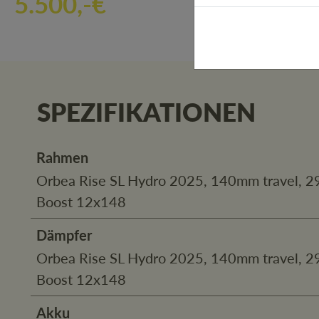
5.500,-€
SPEZIFIKATIONEN
Rahmen
Orbea Rise SL Hydro 2025, 140mm travel, 29
Boost 12x148
Dämpfer
Orbea Rise SL Hydro 2025, 140mm travel, 29
Boost 12x148
Akku