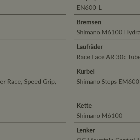
EN600-L
Bremsen
Shimano M6100 Hydrau
Laufräder
Race Face AR 30c Tub
Kurbel
er Race, Speed Grip,
Shimano Steps EM600
Kette
Shimano M6100
Lenker
OC Mountain Control 