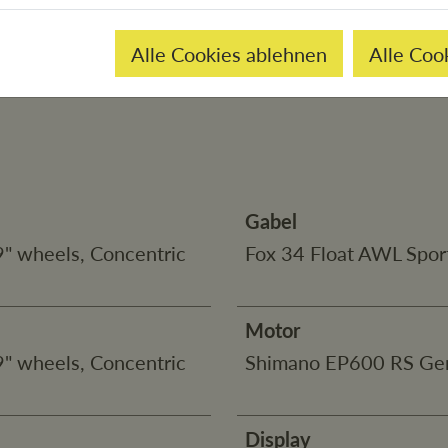
Alle Cookies ablehnen
Alle Coo
Gabel
" wheels, Concentric
Fox 34 Float AWL Spo
Motor
" wheels, Concentric
Shimano EP600 RS G
Display