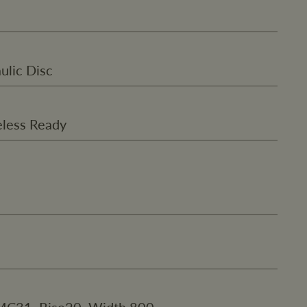
lic Disc
eless Ready
MC31, Rise20, Width 800