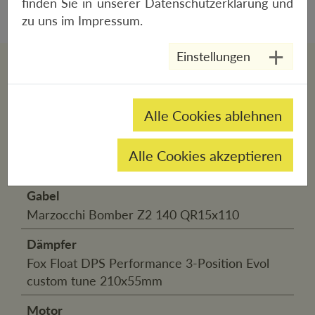
finden Sie in unserer
Datenschutzerklärung
und
zu uns im
Impressum
.
Einstellungen
SPEZIFIKATIONEN
Alle Cookies ablehnen
Rahmen
Orbea Rise Hydro 2022 140mm travel 29"
Alle Cookies akzeptieren
Boost 12x148
Gabel
Marzocchi Bomber Z2 140 QR15x110
Dämpfer
Fox Float DPS Performance 3-Position Evol
custom tune 210x55mm
Motor