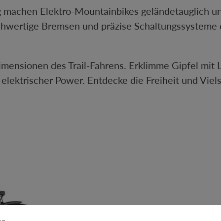
 machen Elektro-Mountainbikes geländetauglich un
hwertige Bremsen und präzise Schaltungssysteme d
mensionen des Trail-Fahrens. Erklimme Gipfel mit L
lektrischer Power. Entdecke die Freiheit und Viels