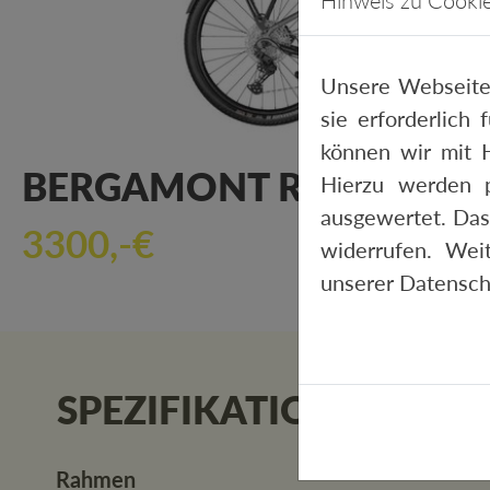
Hinweis zu Cooki
Unsere Webseite
sie erforderlich
können wir mit H
BERGAMONT REVOX PRO
Hierzu werden 
ausgewertet. Das
3300,-€
widerrufen. Wei
unserer
Datensch
SPEZIFIKATIONEN
Rahmen