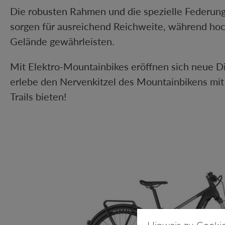
Die robusten Rahmen und die spezielle Federung
sorgen für ausreichend Reichweite, während hoc
Gelände gewährleisten.
Mit Elektro-Mountainbikes eröffnen sich neue Di
erlebe den Nervenkitzel des Mountainbikens mit e
Trails bieten!