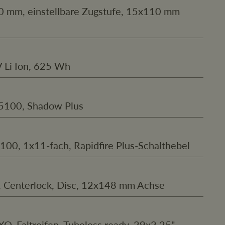
0 mm, einstellbare Zugstufe, 15x110 mm
 Li Ion, 625 Wh
5100, Shadow Plus
00, 1x11-fach, Rapidfire Plus-Schalthebel
Centerlock, Disc, 12x148 mm Achse
XO, Faltreifen, Tubeless ready, 29x2.25"