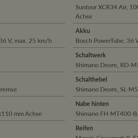
Suntour XCR34 Air, 10
Achse
Akku
36 V, max. 25 km/h
Bosch PowerTube, 36 V
Schaltwerk
Shimano Deore, RD-M
Schalthebel
bremse
Shimano Deore, SL-M51
Nabe hinten
5x110 mm Achse
Shimano FH-MT400-B, 
Reifen
Maxxis Crossmark II, E