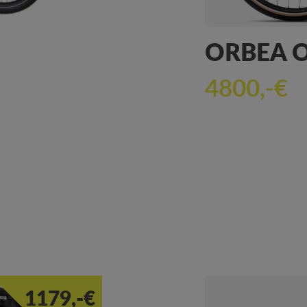
ORBEA O
4800,-€
1179,-€