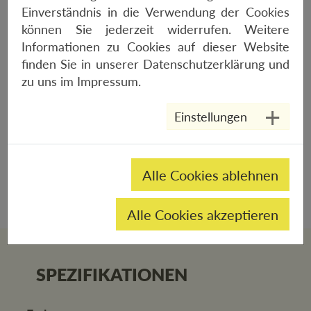
Einverständnis in die Verwendung der Cookies
Geschwindigkeitseinstellungen aus, um den
können Sie jederzeit widerrufen. Weitere
idealen Luftstrom einzustellen
Informationen zu Cookies auf dieser Website
Geschwindigkeitsmodus: Koppeln Sie mit dem
finden Sie in unserer
Datenschutzerklärung
und
KICKR oder einem Geschwindigkeitssensor,
zu uns im
Impressum
.
um die Ventilatorgeschwindigkeit an die
Geschwindigkeit des Fahrrads anzupassen
Einstellungen
Herzfrequenzmodus: Koppeln Sie mit dem
ANT+ Herzfrequenzmesser, um den
Luftstrom zu erhöhen, wenn Ihre
Herzfrequenz steigt
Alle Cookies ablehnen
Alle Cookies akzeptieren
SPEZIFIKATIONEN