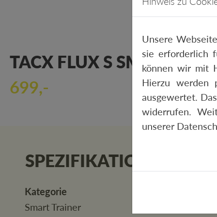
Hinweis zu Cooki
Unsere Webseite
sie erforderlich
TACX FLUX S SMART-TRA
können wir mit H
699,-
Hierzu werden 
ausgewertet. Das
widerrufen. Wei
unserer
Datensch
SPEZIFIKATIONEN
Kategorie
Smart Trainer