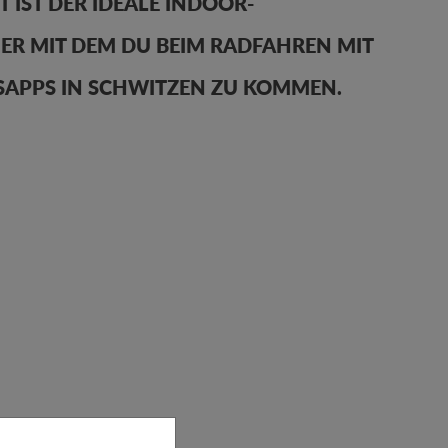
T IST DER IDEALE INDOOR-
ER MIT DEM DU BEIM RADFAHREN MIT
GSAPPS IN SCHWITZEN ZU KOMMEN.