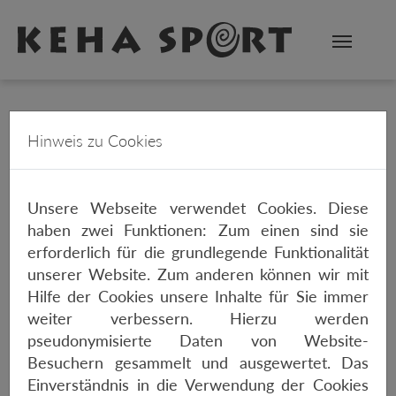
Zum Hauptinhalt springen
FAHRRADHÄNDLER IN HANNOVER – RENNRAD, MTB & E-BIKE SEIT
Hinweis zu Cookies
35 JAHREN
PRODUKTE
NAVIGATION
Unsere Webseite verwendet Cookies. Diese
haben zwei Funktionen: Zum einen sind sie
NAVIGATION
erforderlich für die grundlegende Funktionalität
unserer Website. Zum anderen können wir mit
Hilfe der Cookies unsere Inhalte für Sie immer
weiter verbessern. Hierzu werden
pseudonymisierte Daten von Website-
Fahrradnavigation - Dein zuverlässiger Wegweiser
Besuchern gesammelt und ausgewertet. Das
auf zwei Rädern!
Einverständnis in die Verwendung der Cookies