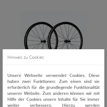
Hinweis zu Cookies
Unsere Webseite verwendet Cookies. Diese
haben zwei Funktionen: Zum einen sind sie
LEEZE AC 35 DISC EVO WSTO
erforderlich für die grundlegende Funktionalität
unserer Website. Zum anderen können wir mit
600,-€
Hilfe der Cookies unsere Inhalte für Sie immer
EIGENSCHAFTEN
weiter verbessern. Hierzu werden