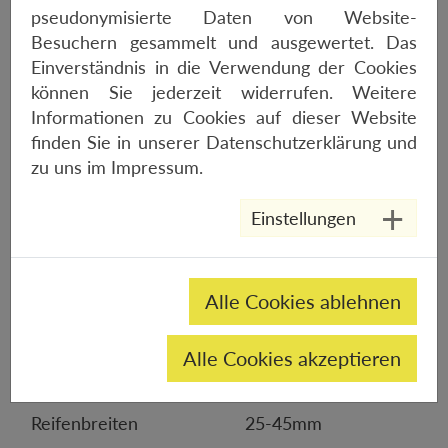
pseudonymisierte Daten von Website-
Gewicht
1480g (3% Toleranz)
Besuchern gesammelt und ausgewertet. Das
Einverständnis in die Verwendung der Cookies
Felgenmaterial
Aluminium
können Sie jederzeit widerrufen. Weitere
Felgentyp
20-622 mit Haken
Informationen zu Cookies auf dieser Website
finden Sie in unserer
Datenschutzerklärung
und
Bremssystem
Scheibenbremse
zu uns im
Impressum
.
Centerlock
Felgenhöhe
35mm
Einstellungen
Felgenbreite
24mm
Maulweite
20mm
Alle Cookies ablehnen
Logos
schwarz, einlackiert
Alle Cookies akzeptieren
Bereifungsart
Falt-/Drahtreifen,
Tubeless Ready
Reifenbreiten
25-45mm