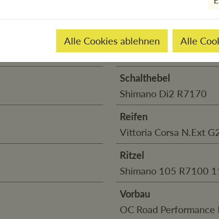
Gabel
Orbea Orca Aero OMX I
Umwerfer
Alle Cookies ablehnen
Alle Coo
Shimano 105 Di2 R71
Schalthebel
Shimano Di2 R7170
Reifen
Vittoria Corsa N.Ext 
Ritzel
Shimano 105 R7100 1
Vorbau
OC Road Performance 