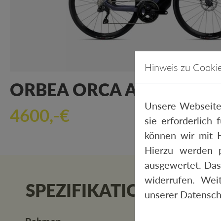
Hinweis zu Cooki
ORBEA ORCA AERO M30I 
Unsere Webseite
4600,-€
sie erforderlich
können wir mit H
Hierzu werden 
ausgewertet. Das
widerrufen. Wei
SPEZIFIKATIONEN
unserer
Datensch