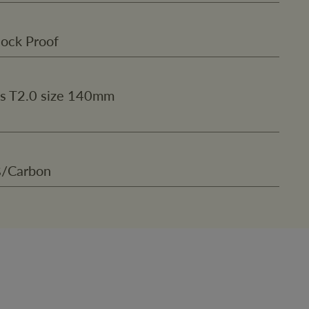
hock Proof
as T2.0 size 140mm
ß/Carbon