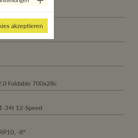
CR, full carbon
kies akzeptieren
50
G2.0 Foldable 700x28c
1-34t 12-Speed
RP10, -8º