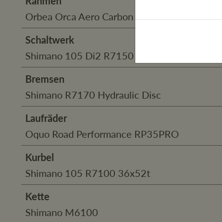
Rahmen
Orbea Orca Aero Carbon OMX disc
Schaltwerk
Shimano 105 Di2 R7150
Bremsen
Shimano R7170 Hydraulic Disc
Laufräder
Oquo Road Performance RP35PRO
Kurbel
Shimano 105 R7100 36x52t
Kette
Shimano M6100