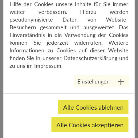
entspannte Touren entlang schöner Straßen – ein
Hilfe der Cookies unsere Inhalte für Sie immer
Rennrad bietet ein unvergleichliches Fahrgefühl. Es
weiter verbessern. Hierzu werden
ist die perfekte Wahl für alle, die das ultimative
pseudonymisierte Daten von Website-
Straßenerlebnis suchen und dabei auf eine hohe
Besuchern gesammelt und ausgewertet. Das
Performance Wert legen.
Einverständnis in die Verwendung der Cookies
können Sie jederzeit widerrufen. Weitere
Informationen zu Cookies auf dieser Website
finden Sie in unserer
Datenschutzerklärung
und
zu uns im
Impressum
.
Einstellungen
Alle Cookies ablehnen
Alle Cookies akzeptieren